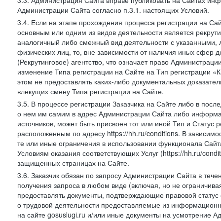
3.3. Администрация Сайта вправе публиковать на Сайтах ин
Администрации Сайта согласно п.3.1. настоящих Условий.
3.4. Если на этапе прохождения процесса регистрации на Сай
основным или одним из видов деятельности является рекрутин
аналогичный либо смежный вид деятельности с указанными, 
физических лиц, то, вне зависимости от наличия иных сфер д
(Рекрутинговое) агентство, что означает право Администраци
изменение Типа регистрации на Сайте на Тип регистрации «К
этом не предоставлять каких-либо документальных доказател
влекущих смену Типа регистрации на Сайте.
3.5. В процессе регистрации Заказчика на Сайте либо в пос
о нем им самим в адрес Администрации Сайта либо информа
источников, может быть присвоен тот или иной Тип и Статус 
расположенным по адресу https://hh.ru/conditions. В зависим
те или иные ограничения в использовании функционала Сайта
Условиям оказания соответствующих Услуг (https://hh.ru/condi
защищенных страницах на Сайте.
3.6. Заказчик обязан по запросу Администрации Сайта в тече
получения запроса в любом виде (включая, но не ограничива
предоставлять документы, подтверждающие правовой статус с
о трудовой деятельности предоставляемые из информацион
на сайте gosuslugi.ru и/или иные документы на усмотрение 