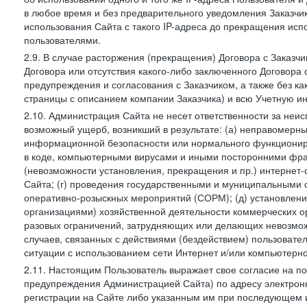
в любое время и без предварительного уведомления Заказчи
использования Сайта с такого IP-адреса до прекращения исп
пользователями.
2.9. В случае расторжения (прекращения) Договора с Заказч
Договора или отсутствия какого-либо заключенного Договора
предупреждения и согласования с Заказчиком, а также без к
страницы с описанием компании Заказчика) и всю Учетную и
2.10. Администрация Сайта не несет ответственности за неи
возможный ущерб, возникший в результате: (а) неправомерн
информационной безопасности или нормального функциониров
в коде, компьютерными вирусами и иными посторонними фраг
(невозможности установления, прекращения и пр.) интернет
Сайта; (г) проведения государственными и муниципальными 
оперативно-розыскных мероприятий (СОРМ); (д) установлени
организациями) хозяйственной деятельности коммерческих о
разовых ограничений, затрудняющих или делающих невозмож
случаев, связанных с действиями (бездействием) пользовате
ситуации с использованием сети Интернет и/или компьютерн
2.11. Настоящим Пользователь выражает свое согласие на п
предупреждения Администрацией Сайта) по адресу электрон
регистрации на Сайте либо указанным им при последующем и