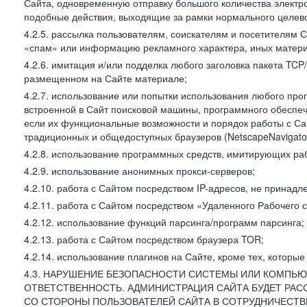
Сайта, одновременную отправку большого количества электро
подобные действия, выходящие за рамки нормального целевог
4.2.5. рассылка пользователям, соискателям и посетителя
«спам» или информацию рекламного характера, иных материа
4.2.6. имитация и/или подделка любого заголовка пакета TCP
размещенном на Сайте материале;
4.2.7. использование или попытки использования любого про
встроенной в Сайт поисковой машины, программного обеспе
если их функциональные возможности и порядок работы с Са
традиционных и общедоступных браузеров (NetscapeNavigator
4.2.8. использование программных средств, имитирующих раб
4.2.9. использование анонимных прокси-серверов;
4.2.10. работа с Сайтом посредством IP-адресов, не принадл
4.2.11. работа с Сайтом посредством «Удаленного Рабочего с
4.2.12. использование функций парсинга/программ парсинга;
4.2.13. работа с Сайтом посредством браузера TOR;
4.2.14. использование плагинов на Сайте, кроме тех, которы
4.3. НАРУШЕНИЕ БЕЗОПАСНОСТИ СИСТЕМЫ ИЛИ КОМПЬЮ
ОТВЕТСТВЕННОСТЬ. АДМИНИСТРАЦИЯ САЙТА БУДЕТ РА
СО СТОРОНЫ ПОЛЬЗОВАТЕЛЕЙ САЙТА В СОТРУДНИЧЕСТ