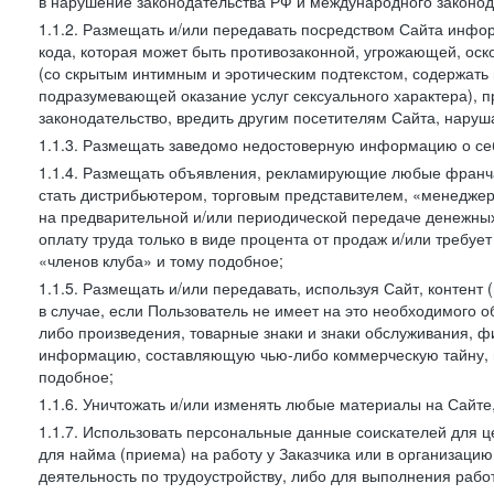
в нарушение законодательства РФ и международного законод
1.1.2. Размещать и/или передавать посредством Сайта инфор
кода, которая может быть противозаконной, угрожающей, оск
(со скрытым интимным и эротическим подтекстом, содержать
подразумевающей оказание услуг сексуального характера), 
законодательство, вредить другим посетителям Сайта, наруша
1.1.3. Размещать заведомо недостоверную информацию о себ
1.1.4. Размещать объявления, рекламирующие любые франча
стать дистрибьютером, торговым представителем, «менедже
на предварительной и/или периодической передаче денежны
оплату труда только в виде процента от продаж и/или требуе
«членов клуба» и тому подобное;
1.1.5. Размещать и/или передавать, используя Сайт, контент
в случае, если Пользователь не имеет на это необходимого 
либо произведения, товарные знаки и знаки обслуживания,
информацию, составляющую чью-либо коммерческую тайну, и
подобное;
1.1.6. Уничтожать и/или изменять любые материалы на Сайте
1.1.7. Использовать персональные данные соискателей для ц
для найма (приема) на работу у Заказчика или в организаци
деятельность по трудоустройству, либо для выполнения рабо