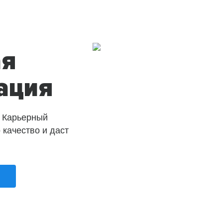
ая
ация
 Карьерный
о качество и даст