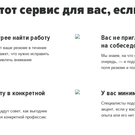
тот сервис для вас, есл
трее найти работу
Вас не при
на собесед
т ваше резюме в течение
ажет, что нужно исправить
Мы знаем, на что
ривлечь внимание
очередь, — и под
поля резюме и по
ту в конкретной
У вас мини
Специалисты подс
акцент, если у в
адут совет, как выгоднее
опыта или его нет
ля конкретной профессии.