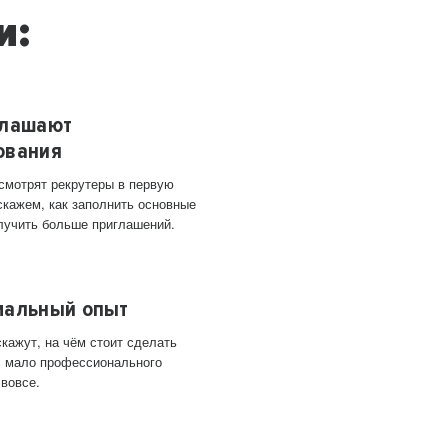
и:
глашают
ования
 смотрят рекрутеры в первую
скажем, как заполнить основные
лучить больше приглашений.
мальный опыт
кажут, на чём стоит сделать
ас мало профессионального
 вовсе.