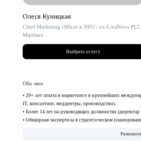
Олеся Куницкая
Chief Marketing Officer в NFO / ex-LivaNova PLC
Martinex
Выбрать услугу
Обо мне
• 20+ лет опыта в маркетинге в крупнейших междуна
IT, консалтинг, медцентры, производство).
• Более 14 лет на руководящих должностях (директо
• Обширная экспертиза в стратегическом планировани
направлений, выводе и повышении узнаваемости нов
Развернут
международные. Опыт привлечения инвестиций.