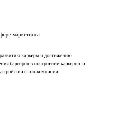
овиться к успешному прохождению интервью
мизировать процессы внутри отдела
м директором и собственниками.
сфере маркетинга
в маркетинг или развиваться в консалтинге;
 развитию карьеры и достижению
м из:
ения барьеров в построении карьерного
копирайтинг, event-маркетинг, контент-
устройства в топ-компании.
e, развитие бизнеса;
инга.