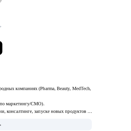
,
родных компаниях (Pharma, Beauty, MedTech,
р по маркетингу/СМО).
и, консалтинге, запуске новых продуктов и
ых брендов на рынки, в том числе
ь