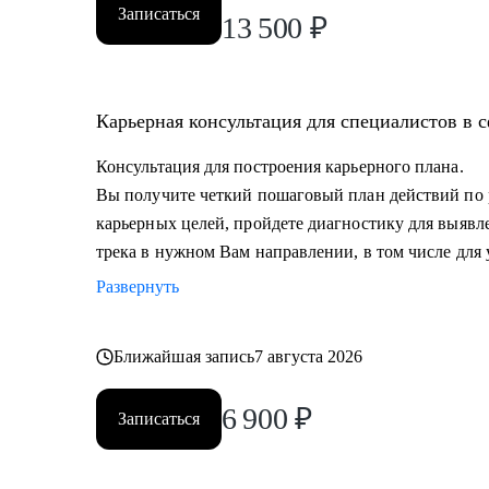
• Проведу репетицию собеседования, помогу подгот
Записаться
13 500
₽
и самопрезентации.
• Построить эффективную команду маркетинга, опти
маркетинга и выстроить коммуникации с генеральны
Карьерная консультация для специалистов в 
Кому могу помочь:
Консультация для построения карьерного плана.
• Всем, кто хочет сменить карьерный трек и перейти 
Вы получите четкий пошаговый план действий по
• Специалистам (Junior-Middle-Senior) и руководителя
карьерных целей, пройдете диагностику для выявл
- Маркетинга (брендинг, PR, digital-маркетинг, SMM, 
трека в нужном Вам направлении, в том числе для 
маркетинг и пр.) и консалтинга;
Развернуть
- E-commerce;
• Директорам по направлениям: маркетинг, e-commerc
• Руководителям бизнеса в построении отдела маркет
Ближайшая запись
7 августа 2026
6 900
₽
Записаться