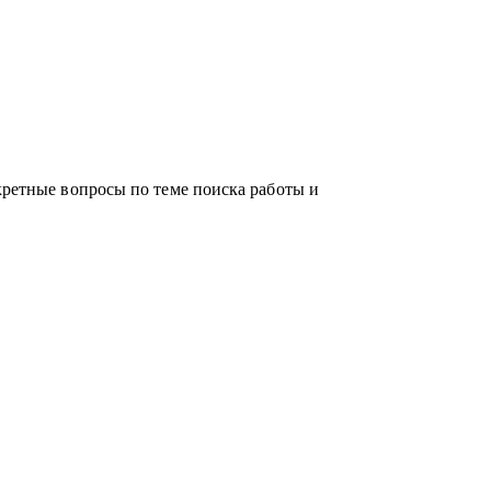
ческую экспертизу с глубоким пониманием
я трудоустройства;
 рынка;
кретные вопросы по теме поиска работы и
следующий грейд;
ну отрасли.
ие клиентов, Медицина, Производство, HR.
ру и выйти на новый уровень дохода.
 сделать первые шаги.
лее высокие позиции и в новые компании.