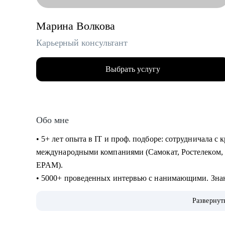
Марина Волкова
Карьерный консультант
Выбрать услугу
Обо мне
• 5+ лет опыта в IT и проф. подборе: сотрудничала 
международными компаниями (Самокат, Ростелеком, 
EPAM).
• 5000+ проведенных интервью с нанимающими. Знаю
привлечь внимание топовых работодателей.
Развернут
• 100+ успешных карьерных кейсов: помогла специа
лидов — найти свою нишу, сменить сферу и выйти н