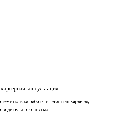
профессию после длительного перерыва или
рот, на фриланс.
 карьерная консультация
 теме поиска работы и развития карьеры,
оводительного письма.