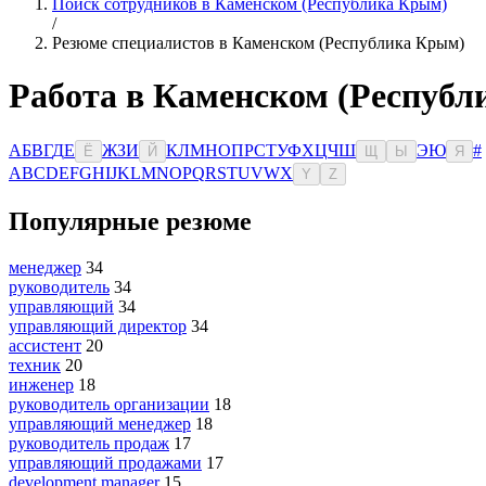
Поиск сотрудников в Каменском (Республика Крым)
/
Резюме специалистов в Каменском (Республика Крым)
Работа в Каменском (Респуб
А
Б
В
Г
Д
Е
Ж
З
И
К
Л
М
Н
О
П
Р
С
Т
У
Ф
Х
Ц
Ч
Ш
Э
Ю
#
Ё
Й
Щ
Ы
Я
A
B
C
D
E
F
G
H
I
J
K
L
M
N
O
P
Q
R
S
T
U
V
W
X
Y
Z
Популярные резюме
менеджер
34
руководитель
34
управляющий
34
управляющий директор
34
ассистент
20
техник
20
инженер
18
руководитель организации
18
управляющий менеджер
18
руководитель продаж
17
управляющий продажами
17
development manager
15