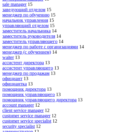
sale manager
15
заведующий отделом
15
менеджер по обучению
15
начальник управления
15
управляющий отделом
15
заместитель начальника
14
заместитель руководителя
14
заместитель управляющего
14
менеджер по работе с организациями
14
менеджер (с обучением)
14
waiter
13
ассистент директора
13
ассистент управляющего
13
менеджер по продажам
13
официант
13
официантка
13
помощник директора
13
помощник управляющего
13
помощник управляющего директора
13
account manager
12
client service manager
12
customer service manager
12
customer service specialist
12
security specialist
12
администратор
12