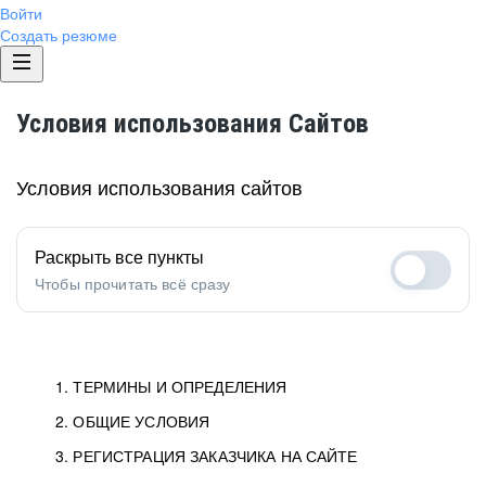
Войти
Создать резюме
Условия использования Сайтов
Условия использования сайтов
Раскрыть все пункты
Чтобы прочитать всё сразу
1. ТЕРМИНЫ И ОПРЕДЕЛЕНИЯ
2. ОБЩИЕ УСЛОВИЯ
1.1. Хэдхантер
исполнитель, юридическое
лицо ООО «Хэдхантер», ИНН
Условия определяют отношения между Заказчиками,
3. РЕГИСТРАЦИЯ ЗАКАЗЧИКА НА САЙТЕ
7718620740, адрес: 129085,
Пользователями и Хэдхантер.